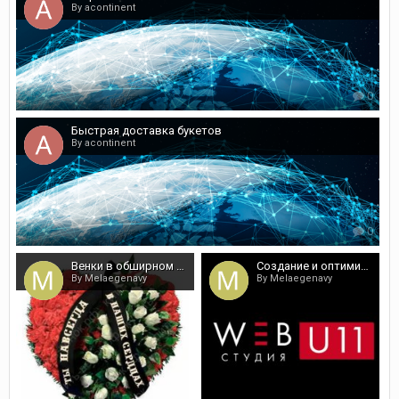
By acontinent
0
Быстрая доставка букетов
By acontinent
0
Венки в обширном ассортименте по доступным ценам
Создание и оптимизация сайтов от лучшей студии. Гарантии
By Melaegenavy
By Melaegenavy