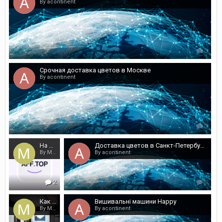
By acontinent
0
Срочная доставка цветов в Москве
By acontinent
0
На что именно сейчас обращать внимание арбитражнику в работе?
Доставка цветов в Санкт-Петербурге
By Melaegenavy
By acontinent
2
0
Как оформить отчёт компании в виде презентации
Вишивальні машини Happy
By Melaegenavy
By acontinent