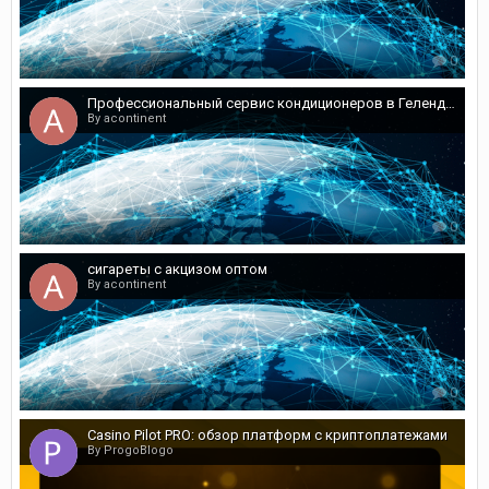
0
Профессиональный сервис кондиционеров в Геленджике: почему выбирают «Сплит-Лаб»
By acontinent
0
сигареты с акцизом оптом
By acontinent
0
Casino Pilot PRO: обзор платформ с криптоплатежами
By ProgoBlogo