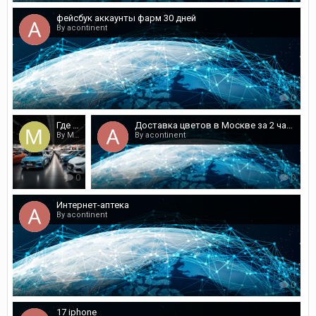
фейсбук аккаунты фарм 30 дней
By acontinent
0
Где возможно по хорошей цене приобрести автомобиль
Доставка цветов в Москве за 2 часа
By Melaegenavy
By acontinent
0
0
Интернет-аптека
By acontinent
0
17 iphone