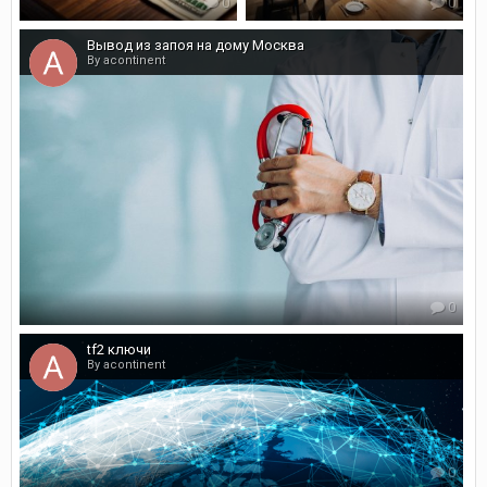
0
0
Вывод из запоя на дому Москва
By acontinent
0
tf2 ключи
By acontinent
0