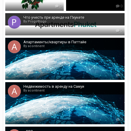
0
0
Что учесть при аренде на Пхукете
By ProgoBlogo
0
Апартаменты/квартиры в Паттайе
By acontinent
0
Недвижимость в аренду на Самуи
By acontinent
0
_.png