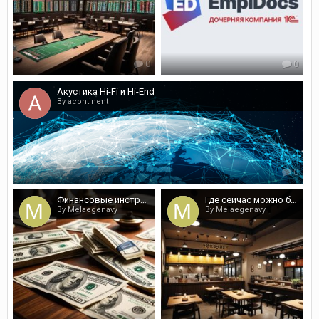
0
0
Акустика Hi-Fi и Hi-End
By acontinent
0
Финансовые инструменты в ассортименте от специалистов
Где сейчас можно будет попробовать кулинарию Кореи?
By Melaegenavy
By Melaegenavy