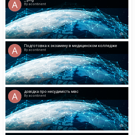
By acontinent
0
Подготовка к экзамену в медицинском колледже
By acontinent
0
довідка про несудимість мвс
By acontinent
0