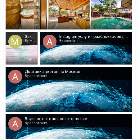
0
Заказать медсправку по отличной стоимости
Instagram услуги - разблокировка, блокировка, верификация аккаунтов!
By Melaegenavy
By acontinent
0
0
Доставка цветов по Москве
By acontinent
0
Водяное потолочное отопление
By acontinent