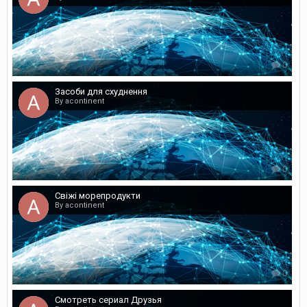
0
Засоби для схуднення
By acontinent
0
Свіжі морепродукти
By acontinent
0
Смотреть сериал Друзья