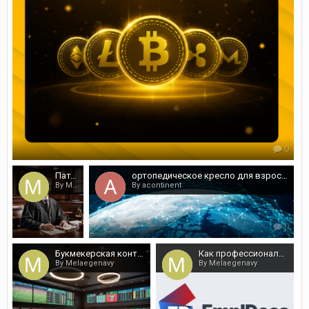
0
Патентоведческая и химическая экспертиза от специалистов
ортопедическое кресло для взрослых
By Melaegenavy
By acontinent
0
0
Букмекерская контора Melbet - купон VIP200MAX на 25 000 рублей
Как профессионально настроить ИИ агента для работы с КЭДО
By Melaegenavy
By Melaegenavy