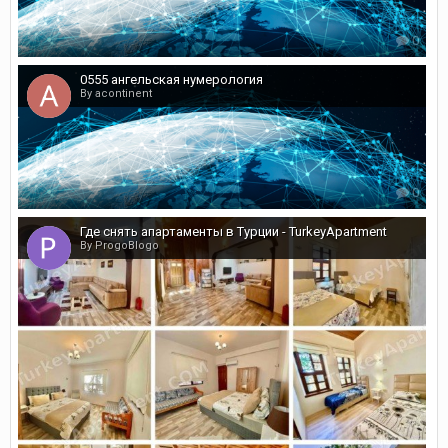
0
0555 ангельская нумерология
By acontinent
0
Где снять апартаменты в Турции - TurkeyApartment
By ProgoBlogo