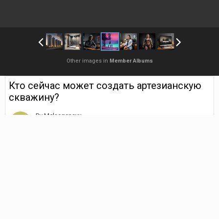
Other images in
Member Albums
Кто сейчас может создать артезианскую
скважину?
By
Melaegenavy
July 11, 2025
1,306 views
Find their other images
В том случае, если потребовалось бурение артезианской, либо
технической скважины, важно подыскать компанию, которая
имеет идеальную репутацию и предоставляет огромный выбор
современных услуг. В том случае, если вы хотите обратиться в
данную фирму, то тогда перейдите на наш проект.
У нас на сайте поймете какие именно услуги мы можем
предоставить на текущий день, а кроме того за счет чего нашу