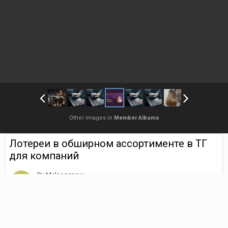
Other images in
Member Albums
Лотереи в обширном ассортименте в ТГ
для компаний
By
Melaegenavy
May 20
203 views
Find their other images
Создание самых разных лотерей, а кроме того розыгрышей дает
возможность людям достойно заработать или же получить
серьезные подарки. Ну а для владельцев - это отличный шанс