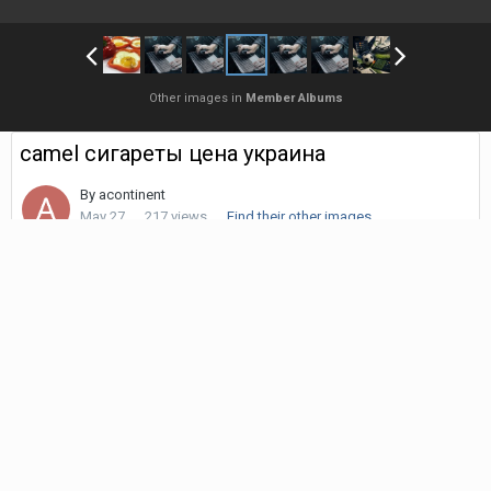
Other images in
Member Albums
camel сигареты цена украина
By
acontinent
May 27
217 views
Find their other images
Сигареты разных брендов отличаются не только названием и
дизайном пачки, но и вкусом, крепостью, типом фильтра и
ощущениями при курении. Одни линейки рассчитаны на
любителей насыщенности, другие — на мягкий вкус. Со
временем формируется приверженность определённому
бренду и формату.
1. сигареты camel
https://xn--
d1ahahm1eza.shop/ru/brand/camel
. Марка Camel относится к
числу известных мировых брендов с выраженным ароматом