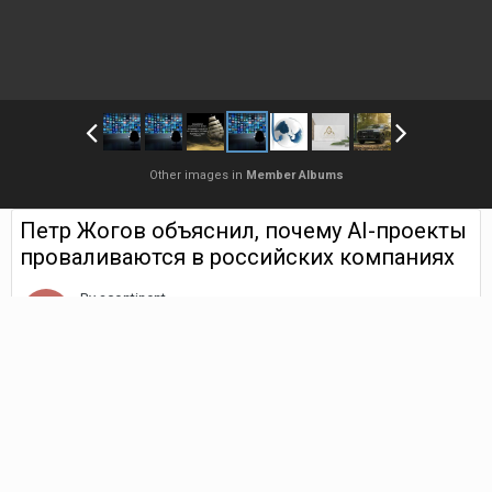
Other images in
Member Albums
Петр Жогов объяснил, почему AI-проекты
проваливаются в российских компаниях
By
acontinent
June 9
119 views
Find their other images
Петр Жогов объяснил, почему AI-проекты проваливаются в
российских компаниях
Петр Жогов
. Директор по маркетингу и развитию (Москва)
На прошлой неделе мне прислали исследование МТС Web