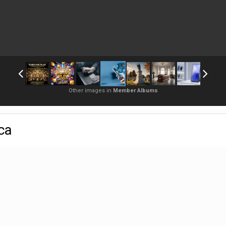
Other images in
Member Albums
са
Sign in to follow this
источник энергии для дома и бизнеса. Рост тарифов на электричество 
нативные решения. По этой причине популярность солнечных решений 
анции, становятся частью повседневной жизни.
t-category/solnechnye-paneli/ . Солнечная панель является оборудованием