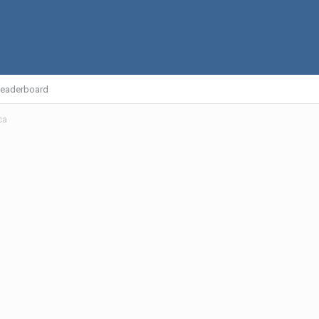
eaderboard
са