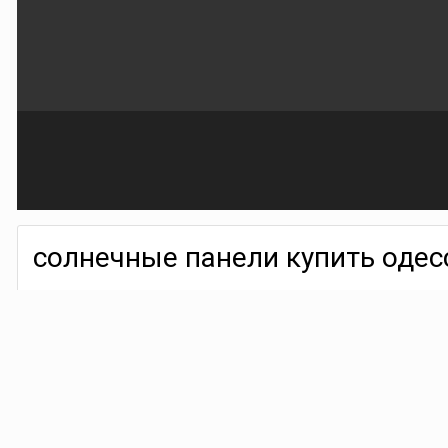
солнечные панели купить одес
By
acontinent
May 9
299 views
Find their other images
Солнечные технологии все чаще рассматриваются как практичный 
энергетической независимости заставляют людей искать альтер
увеличивается. Такие решения, как панели и домашние электрост
1. одесса солнечные панели https://alternative24.com.ua/ru/produc