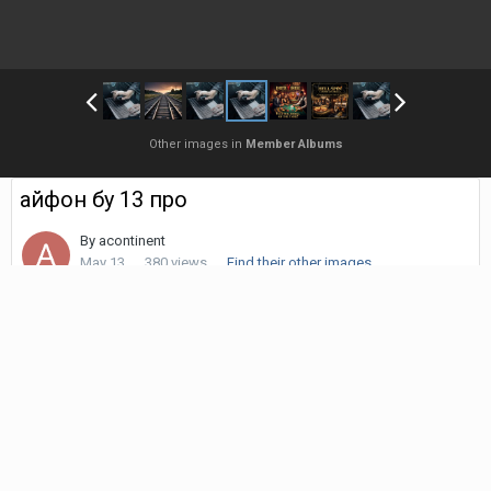
Other images in
Member Albums
айфон бу 13 про
By
acontinent
May 13
380 views
Find their other images
Вторичный рынок мобильной техники развивается, и
особенно это заметно среди моделей Apple. Б/у iPhone
рассматриваются как рациональная альтернатива новым
моделям. При правильном выборе такие смартфоны служат
несколько лет без серьёзных проблем. Модели сохраняют
конкурентоспособность на рынке.
1. бу айфон 13 про
https://ti.ua/iphone-13-pro-b-u/
. Б/у iPhone