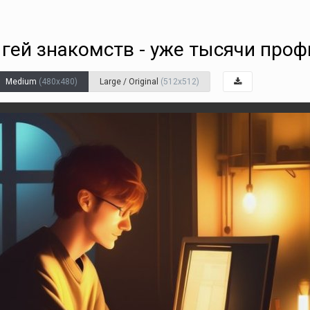
т гей знакомств - уже тысячи про
Medium
(480x480)
Large / Original
(512x512)