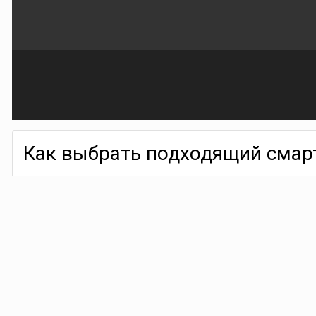
Как выбрать подходящий смар
By
ProgoBlogo
May 6
386 views
Find their other images
Рынок смартфонов перегружен моделями. Особенно это видно у п
десятки моделей внутри них. Помимо этого происходят периодиче
сориентироваться, какой именно подходит под определенные зад
Сложность состоит в том, что большинство пользователей выбира
советы из обзоров, кто-то - на раскрученную модель. На практик
значительной.