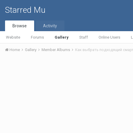
Starred Mu
Browse
Activity
Website
Forums
Gallery
Staff
Online Users
L
Home
Gallery
Member Albums
Как выбрать подходящий смар