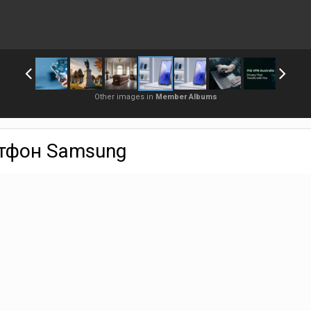
Other images in
Member Albums
тфон Samsung
Sign in to follow this
опулярнейшей компании Самсунг. У бренда одновременно существует не
ские обновления. В итоге выбор "лучшего телефона" телефона превращ
ачи.
ют слишком поверхностно. Кто-то ориентируется только на стоимость,
е это редко дает точный результат, поскольку внутри одной линейки ра