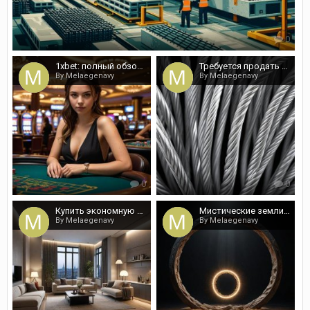
0
1xbet: полный обзор платформы и игровых возможностей
Требуется продать неликвидный провод или кабель?
By Melaegenavy
By Melaegenavy
0
0
Купить экономную студию в Сочи на КвартСочи
Мистические земли от Кондрашова
By Melaegenavy
By Melaegenavy