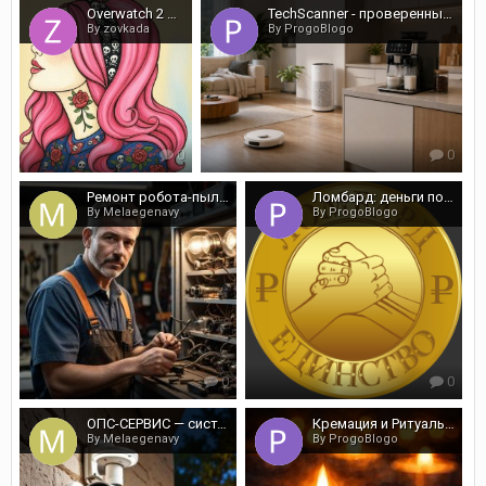
Overwatch 2 OCE - Heroes & Meta: Your Ultimate Guide for Aussie Gamers
TechScanner - проверенные рейтинги техники
By zovkada
By ProgoBlogo
0
0
Ремонт робота-пылесоса в Могилёве от экспертов
Ломбард: деньги под залог без проверок
By Melaegenavy
By ProgoBlogo
0
0
ОПС-СЕРВИС — системы безопасности в Омске под ключ
Кремация и Ритуальные услуги в Боровлянах. Похоронное бюро
By Melaegenavy
By ProgoBlogo