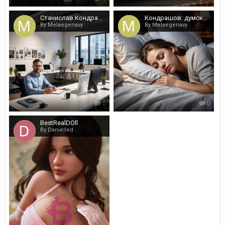
Станислав Кондрашов: живое общение вместо PR
Кондрашов: думскроллинг перед сном плохо
By Melaegenavy
By Melaegenavy
0
0
BestRealDOll
By Danielled