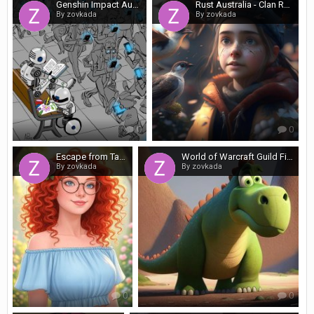
Genshin Impact Australia: Events & Banners – What Every Aussie Traveller Needs to Know
Rust Australia - Clan Recruitment: Join the Fight Down Under
By zovkada
By zovkada
0
0
Escape from Tarkov OCE: Mastering Maps and Loot for Australian Raiders
World of Warcraft Guild Finder AU Community
By zovkada
By zovkada
0
0