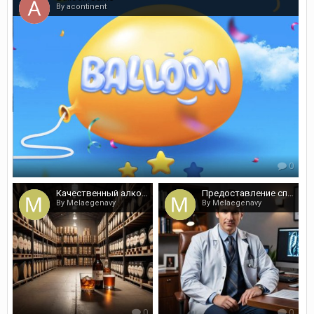
By acontinent
0
Качественный алкоголь в обширном каталоге оптом
Предоставление справок от врачей - быстро и недорого
By Melaegenavy
By Melaegenavy
0
0