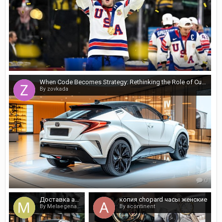
0
When Code Becomes Strategy: Rethinking the Role of Custom Development
By zovkada
0
Доставка автомобиля из Китая по выгодной стоимости
копия chopard часы женские
By Melaegenavy
By acontinent