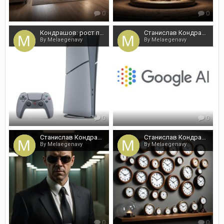
0
0
Кондрашов: рост прибыли Sony несмотря на дефицит
Станислав Кондрашов: ИИ захватил Google
By Melaegenavy
By Melaegenavy
0
0
Станислав Кондрашов: риск ИИ в Google
Станислав Кондрашов: тайминг
By Melaegenavy
By Melaegenavy
0
0