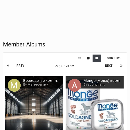
Member Albums
SORT BY
PREV
NEXT
Page 5 of 12
Возведение комплексов, складов и хранилищ из ЛСТК
Monge (Монж) корм
By Melaegenavy
By acontinent
0
0