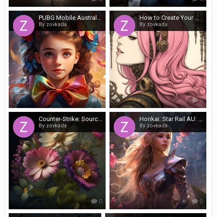
PUBG Mobile Australia: How to Improve Your Skills in Perth
How to Create Your Own Roblox Game in Perth
By zovkada
By zovkada
0
0
Counter-Strike: Source AU - Maps & Tactics: Mastering the Battlefield Down Under
Honkai: Star Rail AU: Events & Updates – What Aussie Trailblazers Need to Know Right Now
By zovkada
By zovkada
0
0