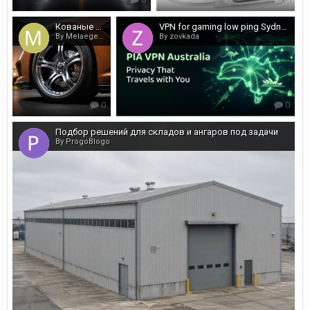
Кованые диски от популярного производителя в большом ассортименте
VPN for gaming low ping Sydney servers in Canberra?
By Melaegenavy
By zovkada
0
0
Подбор решений для складов и ангаров под задачи
By ProgoBlogo