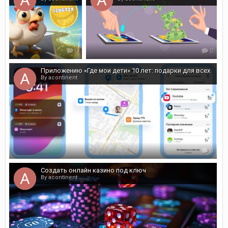
0
0
Приложению «Где мои дети» 10 лет: подарки для всех
By acontinent
0
Создать онлайн казино под ключ
By acontinent