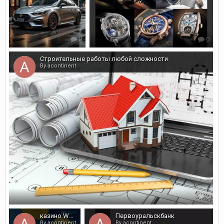
0
0
Строительные работы любой сложности
By acontinent
0
казино WBN Fredericton
Первоуральскбанк
By acontinent
By acontinent