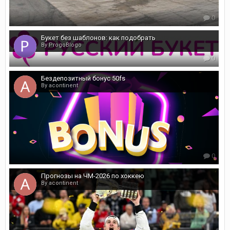
0
Букет без шаблонов: как подобрать
By ProgoBlogo
0
Бездепозитный бонус 50fs
By acontinent
0
Прогнозы на ЧМ-2026 по хоккею
By acontinent