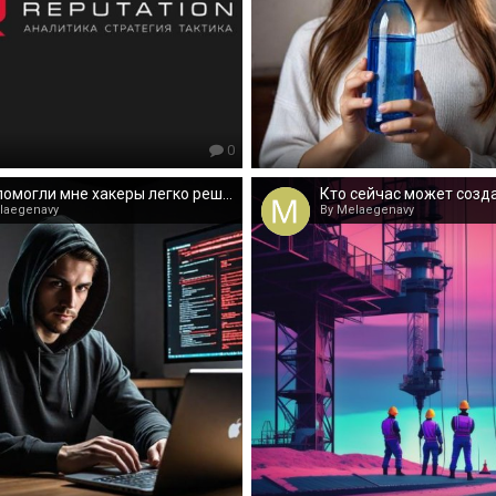
0
Как помогли мне хакеры легко решить некоторые ситуации в жизни
laegenavy
By Melaegenavy