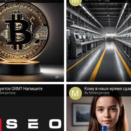
0
уется ORM? Напишите
Кому в наше время сда
laegenavy
By Melaegenavy