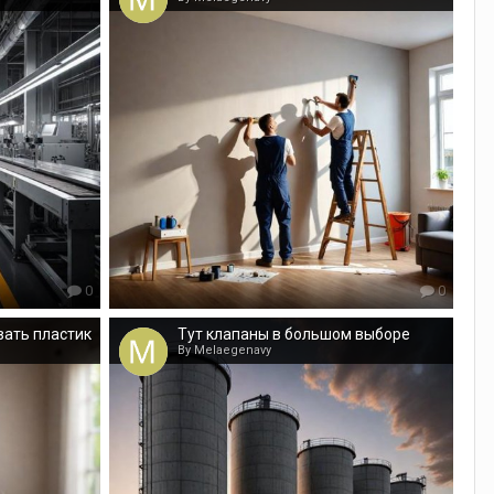
0
0
вать пластик
Тут клапаны в большом выборе
By Melaegenavy