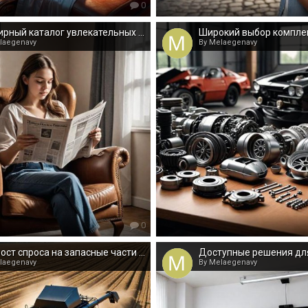
0
Обширный каталог увлекательных новостей и обзоров
laegenavy
By Melaegenavy
0
Прирост спроса на запасные части к сельхозтехнике в России
laegenavy
By Melaegenavy