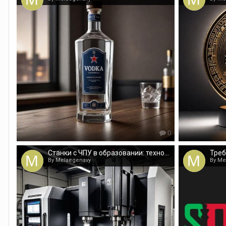
0
Станки с ЧПУ в образовании: технологии будущего уже сегодня
Треб
By Melaegenavy
By Me