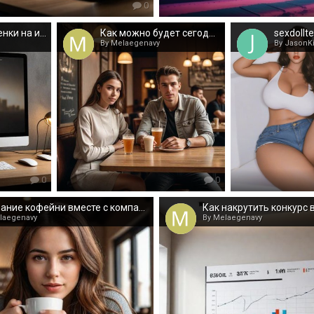
0
Отличные расценки на игровые аккаунты. Большой ассортимент
Как можно будет сегодня найти друга?
sexdollt
By Melaegenavy
By JasonKi
0
0
Создание кофейни вместе с компанией Coffee Way!
Как накрутить конкурс 
laegenavy
By Melaegenavy