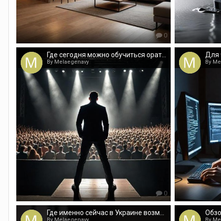
0
Где сегодня можно обучиться ораторскому искусству?
By Melaegenavy
By Me
0
Где именно сейчас в Украине возможно будет заказать питьевой спирт?
By Melaegenavy
By Me