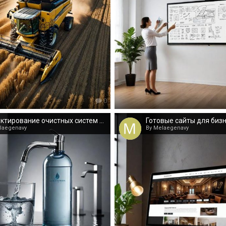
0
Проектирование очистных систем любой сложности
laegenavy
By Melaegenavy