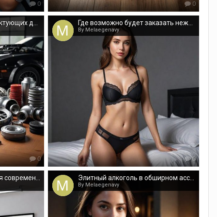
0
0
Широкий выбор комплектующих для авто из Китая
Где возможно будет заказать нежную эскортницу?
By Melaegenavy
0
0
Доступные решения для современного образования
Элитный алкоголь в обширном ассортименте - попробуйте!
By Melaegenavy