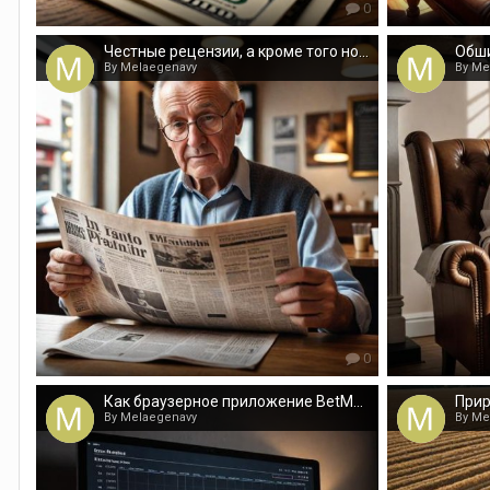
0
Честные рецензии, а кроме того новости от настоящего СМИ
By Melaegenavy
By Me
0
Как браузерное приложение BetMetrics помогает оценить ставки
By Melaegenavy
By Me