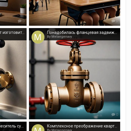
0
0
Фланцевые задвижки от изготовителя в лучшем интернет магазине
Понадобилась фланцевая задвижка? Доверьтесь специалистам!
By Melaegenavy
0
0
Планируете заказать смеситель сухих смесей? Звоните!
Комплексное преображение квартир в Красноярске от SNATEK – качество и надежность под ключ
By Melaegenavy