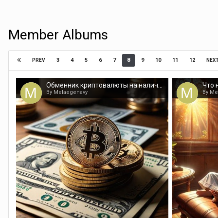
Member Albums
3
4
5
6
7
8
9
10
11
12
PREV
NEX
Обменник криптовалюты на наличные в Сочи – Keine-exchange.com
By Melaegenavy
By Me