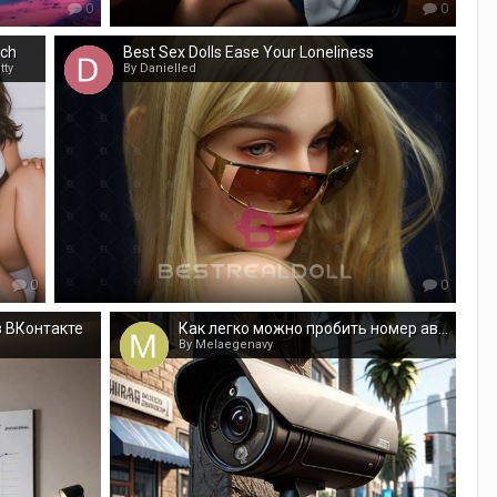
0
0
ech
Best Sex Dolls Ease Your Loneliness
tty
By Danielled
0
0
в ВКонтакте
Как легко можно пробить номер автомобиля?
By Melaegenavy