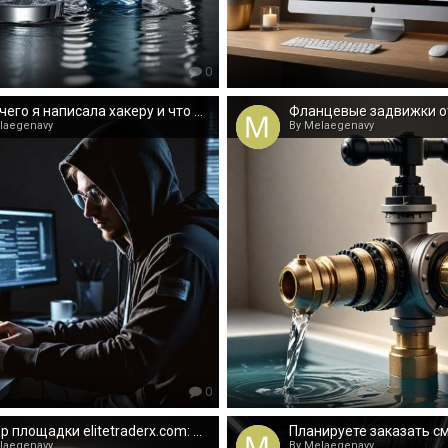
0
Для чего я написала хакеру и что же выяснила по результату
laegenavy
By Melaegenavy
0
Обзор площадки elitetraderx.com: функционал
laegenavy
By Melaegenavy