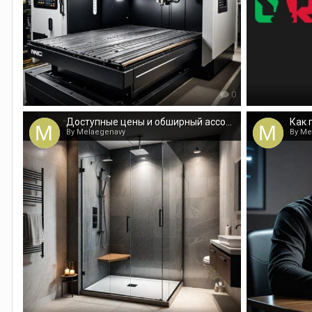
0
Доступные цены и обширный ассортимент кабин для душа
By Melaegenavy
By Me