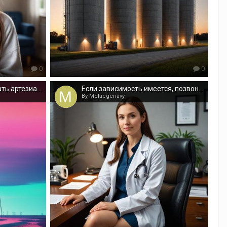
0
0
Кто сейчас может создать артезианскую скважину?
Если зависимость имеется, позвоните, мы готовы помочь
By Melaegenavy