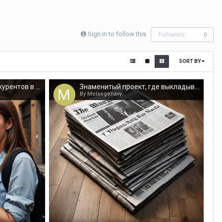
Sign in to follow this
Followers
0
SORT BY
PRGUN.RU разносит конкурентов в пух и прах: размещение пресс-релизов на сверхзвуковой скорости
Знаменитый проект, где выкладывают честные новости и обзоры
By Melaegenavy