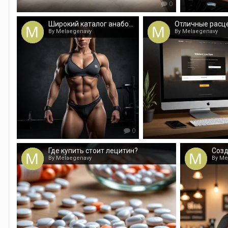
0
Широкий каталог анаболиков в лучшем магазине
By Melaegenavy
By Melaegenavy
0
Где купить стоит лецитин?
By Melaegenavy
By Me