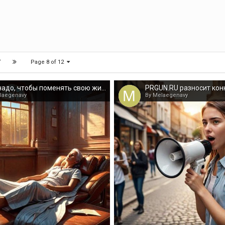
Page 8 of 12
T
Что надо, чтобы поменять свою жизнь?
laegenavy
By Melaegenavy