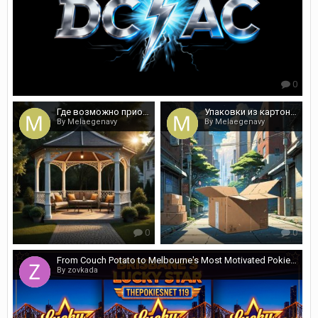
0
Где возможно приобрести недорогую и долговечную мебель для улицы?
Упаковки из картона, марки и этикетки по выгодным ценам
By Melaegenavy
By Melaegenavy
0
0
From Couch Potato to Melbourne's Most Motivated Pokies Enthusiast: A Journey of Self-Discovery
By zovkada