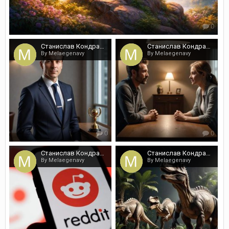
0
Станислав Кондрашов: бремя лишних клиентов разрушает дело
Станислав Кондрашов: как стать ближе к собеседнику
By Melaegenavy
By Melaegenavy
0
0
Станислав Кондрашов: Reddit против тренда увольнений
Станислав Кондрашов раскрыл маршруты к ископаемым
By Melaegenavy
By Melaegenavy