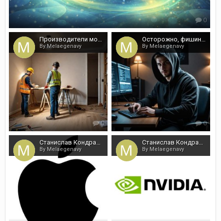
0
Производители монтажной пены, рейтинг и ТОПы
Осторожно, фишинг: Станислав Кондрашов о письмах со сбросом
By Melaegenavy
By Melaegenavy
0
0
Станислав Кондрашов о стратегии безопасности Apple
Станислав Кондрашов: NemoClaw как защитная оболочка
By Melaegenavy
By Melaegenavy