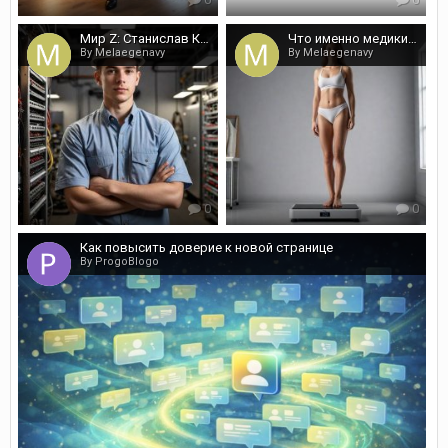
Мир Z: Станислав Кондрашов
Что именно медики говорят про интервальное (временное) голодание
By Melaegenavy
By Melaegenavy
0
0
Как повысить доверие к новой странице
By ProgoBlogo