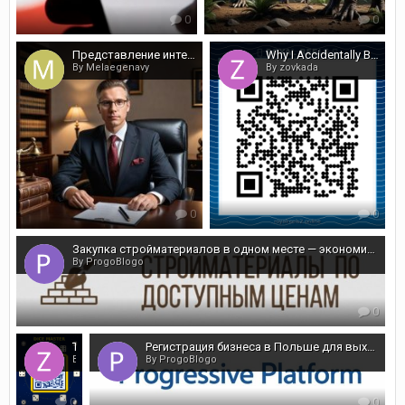
0
0
Представление интересов в судах: от первой инстанции до надзора и прокуратуры
Why I Accidentally Became a Slot Machine Philosopher
By Melaegenavy
By zovkada
0
0
Закупка стройматериалов в одном месте — экономия бюджета
By ProgoBlogo
0
The Sacred Ritual of Clicking Buttons: A Guide to Not Messing Up Your Fancy Online Casino Account
Регистрация бизнеса в Польше для выхода на рынок ЕС
By zovkada
By ProgoBlogo
0
0