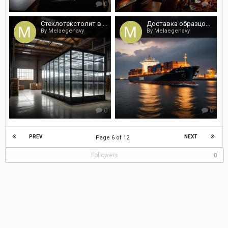
0
0
Стеклотекстолит в огромном ассортименте по выгодным ценам
Доставка образцов продукции для оценки качества и сертификации
By Melaegenavy
By Melaegenavy
0
0
PREV
NEXT
Page 6 of 12
Followers
0