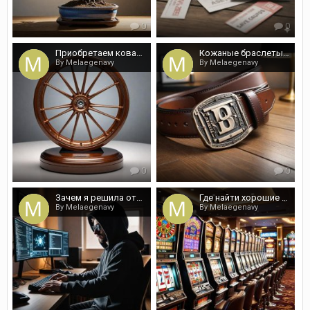
0
0
Приобретаем кованные диски по выгодной стоимости
Кожаные браслеты единичного производства по разумным ценам
By Melaegenavy
By Melaegenavy
0
0
Зачем я решила отправиться к хакеру? Рассказываю
Где найти хорошие игровые слоты
By Melaegenavy
By Melaegenavy