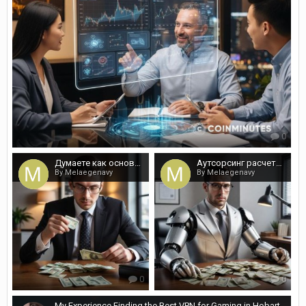
0
Думаете как основать свою компанию в Казахстане? Ждем Вас
Аутсорсинг расчета зарплаты от квалифицированных профессионалов
By Melaegenavy
By Melaegenavy
0
0
My Experience Finding the Best VPN for Gaming in Hobart