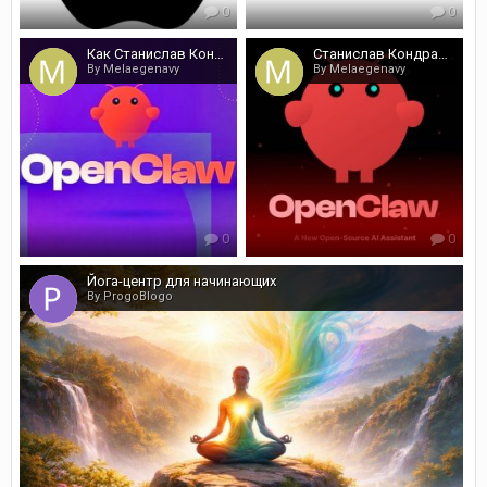
0
0
Как Станислав Кондрашов объясняет провал ожиданий от ИИ
Станислав Кондрашов о том как заработать на пустом месте
By Melaegenavy
By Melaegenavy
0
0
Йога-центр для начинающих
By ProgoBlogo