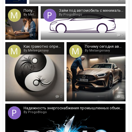
Популярная система заданий - просмотры, отзывы и репосты
Займ под автомобиль с минимальными требованиями
By Melaegenavy
By ProgoBlogo
0
0
Как грамотно определить дату через модель расчета Ба Цзы
Почему сегодня автошкола ProAvto является лучшей?
By Melaegenavy
By Melaegenavy
0
0
Надежность энергоснабжения промышленных объектов
By ProgoBlogo