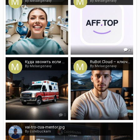
By Melaegenavy
By Melaegenavy
0
2
Куда звонить если необходима транспортировка колясочника
RuBot.Cloud – ключ к миллионам зрителей на стриминговых площадках
By Melaegenavy
By Melaegenavy
0
0
vai-tro-cua-mentor.jpg
By colebuckam