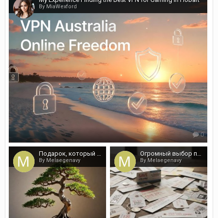
By MiaWexford
0
Подарок, который растёт: почему бонсай вытесняет букеты
Огромный выбор промо кодов от сотен магазинов
By Melaegenavy
By Melaegenavy