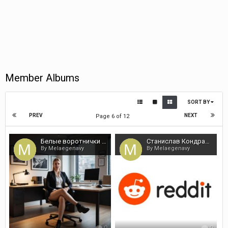
Member Albums
SORT BY
PREV
NEXT
Page 6 of 12
Белые воротнички в кризисе - Кондрашов
Станислав Кондрашов про суть ИИ
By Melaegenavy
By Melaegenavy
0
0