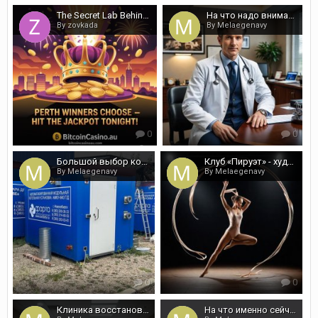
The Secret Lab Behind My Favorite Crypto Casino Freebies
На что надо внимание обратить при выборе реабилитационной клиники
By zovkada
By Melaegenavy
0
0
Большой выбор компактных котельных установок
Клуб «Пируэт» - художественная гимнастика в Москве
By Melaegenavy
By Melaegenavy
0
0
Клиника восстановительной стоматологии «В Путь» в Москве
На что именно сейчас обращать внимание арбитражнику в работе?